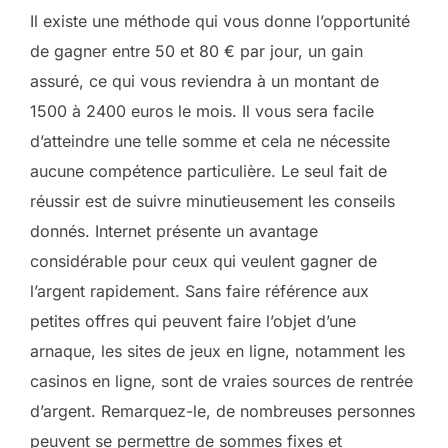
Il existe une méthode qui vous donne l’opportunité
de gagner entre 50 et 80 € par jour, un gain
assuré, ce qui vous reviendra à un montant de
1500 à 2400 euros le mois. Il vous sera facile
d’atteindre une telle somme et cela ne nécessite
aucune compétence particulière. Le seul fait de
réussir est de suivre minutieusement les conseils
donnés. Internet présente un avantage
considérable pour ceux qui veulent gagner de
l’argent rapidement. Sans faire référence aux
petites offres qui peuvent faire l’objet d’une
arnaque, les sites de jeux en ligne, notamment les
casinos en ligne, sont de vraies sources de rentrée
d’argent. Remarquez-le, de nombreuses personnes
peuvent se permettre de sommes fixes et