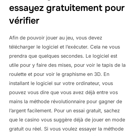
essayez gratuitement pour
vérifier
Afin de pouvoir jouer au jeu, vous devez
télécharger le logiciel et l’exécuter. Cela ne vous
prendra que quelques secondes. Le logiciel est
utile pour y faire des mises, pour voir le tapis de la
roulette et pour voir le graphisme en 3D. En
installant le logiciel sur votre ordinateur, vous
pouvez vous dire que vous avez déjà entre vos
mains la méthode révolutionnaire pour gagner de
l’argent facilement. Pour un essai gratuit, sachez
que le casino vous suggère déjà de jouer en mode
gratuit ou réel. Si vous voulez essayer la méthode