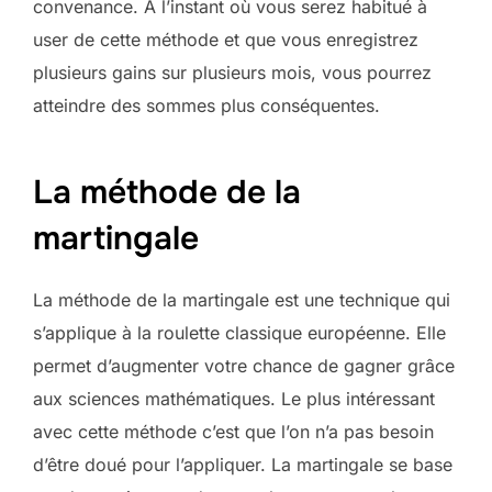
convenance. À l’instant où vous serez habitué à
user de cette méthode et que vous enregistrez
plusieurs gains sur plusieurs mois, vous pourrez
atteindre des sommes plus conséquentes.
La méthode de la
martingale
La méthode de la martingale est une technique qui
s’applique à la roulette classique européenne. Elle
permet d’augmenter votre chance de gagner grâce
aux sciences mathématiques. Le plus intéressant
avec cette méthode c’est que l’on n’a pas besoin
d’être doué pour l’appliquer. La martingale se base